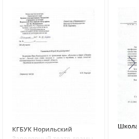
Школа 
КГБУК Норильский
Заполярный театр драмы