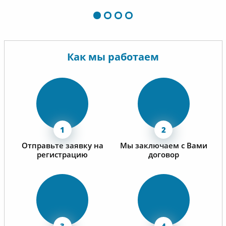
предост
необход
в соотв
требова
Как мы работаем
За время
обучени
институ
себя как
высокоп
компани
квалифи
операти
Отправьте заявку на
Мы заключаем с Вами
регистрацию
договор
решающа
Надеемс
сотрудн