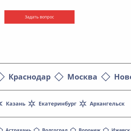
Задать вопрос
Краснодар
Москва
Нов
Казань
Екатеринбург
Архангельск
Астрахань
Волгоград
Воронеж
Ижевск