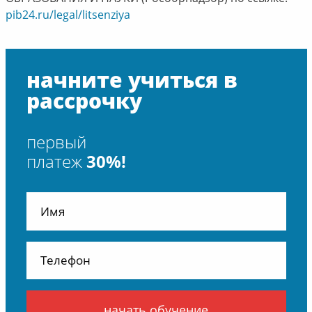
pib24.ru/legal/litsenziya
начните учиться в
рассрочку
первый
платеж
30%!
начать обучение