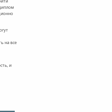
ойти
 диплом
ционно
огут
ь на все
сть, и