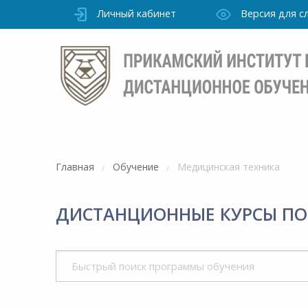
Личный кабинет
Версия для 
Главная
Обучение
Медицинская техника
ДИСТАНЦИОННЫЕ КУРСЫ ПО
Режим
работы
уточно
Института
ПН-ПТ: