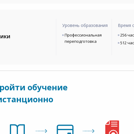
Уровень образования
Время 
Профессиональная
256 ча
ники
переподготовка
512 ча
пройти обучение
истанционно