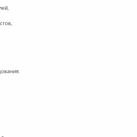
лей,
стов,
дования;