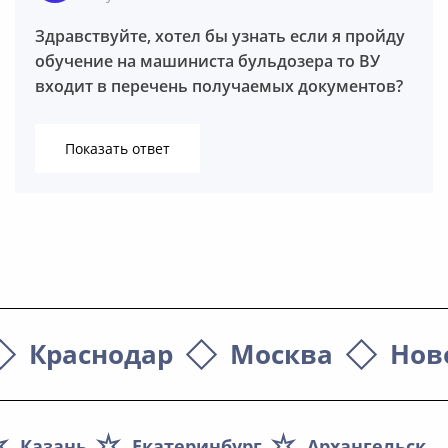
Здравствуйте, хотел бы узнать если я пройду
обучение на машиниста бульдозера то ВУ
входит в перечень получаемых документов?
Показать ответ
Березина Надежда Васильевна
Краснодар
Москва
Нов
Казань
Екатеринбург
Архангельск