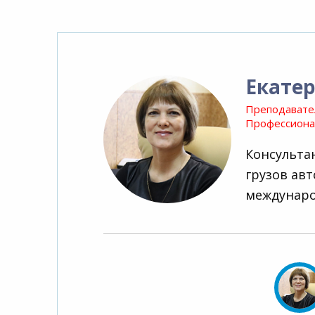
Екате
Преподавате
Профессионал
Консульта
грузов ав
междунаро