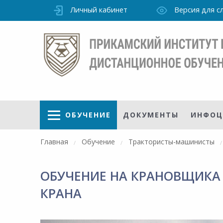
Личный кабинет
Версия для 
ОБУЧЕНИЕ
ДОКУМЕНТЫ
ИНФОЦ
Главная
Обучение
Трактористы-машинисты
ОБУЧЕНИЕ НА КРАНОВЩИКА
Режим
КРАНА
работы
уточно
Института
ПН-ПТ: