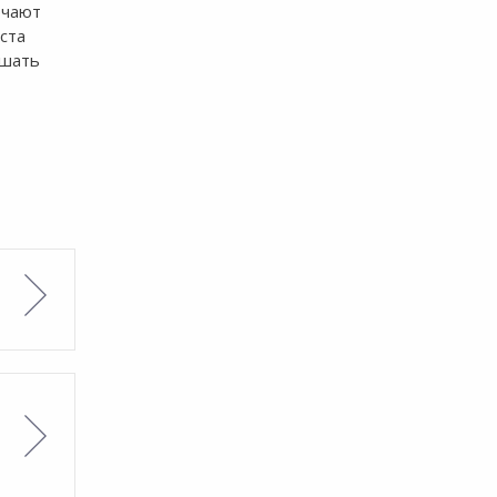
ючают
ста
ышать