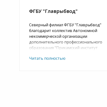
ФГБУ "Главрыбвод"
Северный филиал ФГБУ "Главрыбвод"
благодарит коллектив Автономной
некоммерческой организации
дополнительного профессионального
образования "Прикамский институт
безопасности" за качественную и
Читать полностью
профессиональную работу по организац
оказанию образовательных услуг, выр
оперативном решении возникающих во
обучении и высоком качестве учебных м