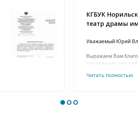
КГБУК Норильс
театр драмы им
Уважаемый Юрий Вл
Выражаем Вам благо
проведение курса об
труда». Данный курс
Читать полностью
ии и
в изучении, а также
ажающуюся в
систематизировать з
просов, помощи в
атериалов.
Надеемся на дальне