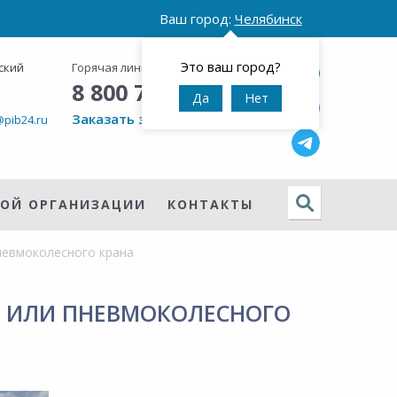
Ваш город:
Челябинск
Это ваш город?
ский
Горячая линия:
Круглосуточно
8 800 777 42 95
Да
Нет
Заказать звонок
@pib24.ru
НОЙ ОРГАНИЗАЦИИ
КОНТАКТЫ
невмоколесного крана
А ИЛИ ПНЕВМОКОЛЕСНОГО