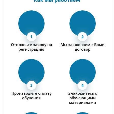
Отдельн
коммуни
операти
менедже
Отправьте заявку на
Мы заключаем с Вами
регистрацию
договор
Производите оплату
Знакомитесь с
обучения
обучающими
материалами