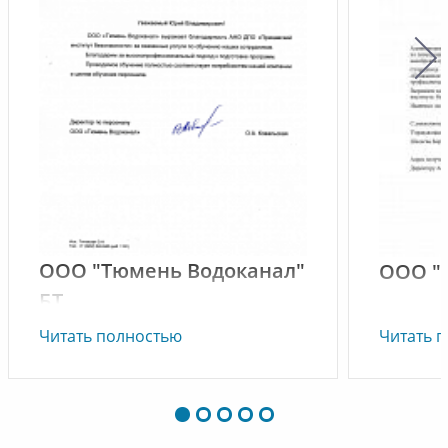
ООО "Тюмень Водоканал"
ООО "
БТ
Читать полностью
Читать 