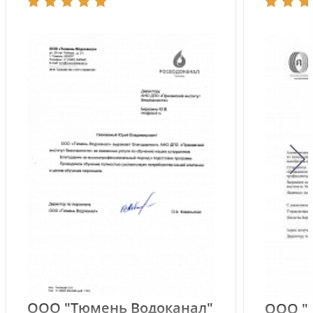
ООО "Тюмень Водоканал"
ООО "