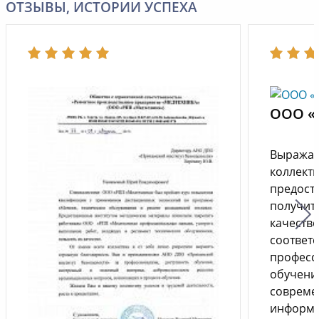
ОТЗЫВЫ, ИСТОРИИ УСПЕХА
ООО «
Выражае
коллекти
предост
получит
качестве
соответ
професс
обучени
совреме
информа