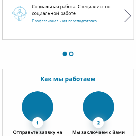
данной 
решении возникающих
Социальная работа. Специалист по
вопросов, помощи в обучении и
социальной работе
Надеемс
высоком качестве учебных
Профессиональная переподготовка
сотрудн
материалов.
Как мы работаем
Отправьте заявку на
Мы заключаем с Вами