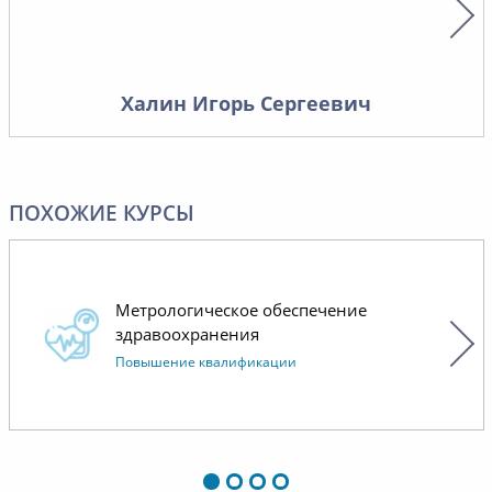
организ
обучения
полном 
техниче
Халин Игорь Сергеевич
области 
доброже
Надеемс
сотрудн
ПОХОЖИЕ КУРСЫ
Метрологическое обеспечение
здравоохранения
Повышение квалификации