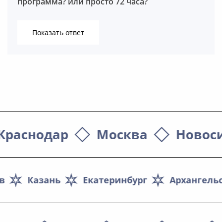
программа? или просто 72 часа?
Показать ответ
Березина Надежда Васильевна
Краснодар
Москва
Новос
в
Казань
Екатеринбург
Архангель