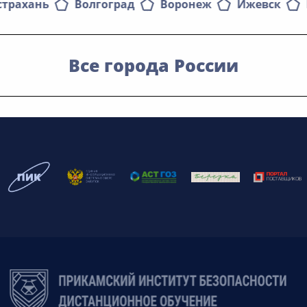
страхань
Волгоград
Воронеж
Ижевск
Все города России