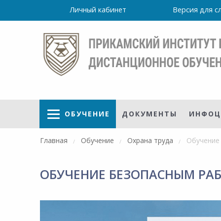
Личный кабинет
Версия для 
ОБУЧЕНИЕ
ДОКУМЕНТЫ
ИНФОЦ
Главная
Обучение
Охрана труда
Обучение
ОБУЧЕНИЕ БЕЗОПАСНЫМ РАБ
Режим
работы
уточно
Института
ПН-ПТ: