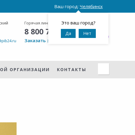
Ваш город:
Челябинск
Это ваш город?
ский
Горячая линия:
Круглосуточно
8 800 777 42 95
Да
Нет
Заказать звонок
@pib24.ru
НОЙ ОРГАНИЗАЦИИ
КОНТАКТЫ