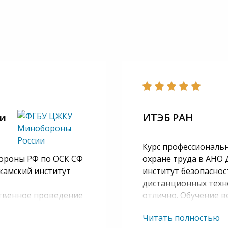
и
ИТЭБ РАН
Курс профессиональ
ороны РФ по ОСК СФ
охране труда в АНО
камский институт
институт безопаснос
дистанционных техн
ственное проведение
отлично. Обучение в
а от производства
кабинет, который п
Читать полностью
учить необходимые
слушателю. Большой