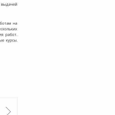
 выдачей
ботам на
скольких
ия работ.
ые курсы.