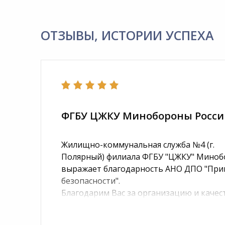
ОТЗЫВЫ, ИСТОРИИ УСПЕХА
ФГБУ ЦЖКУ Минобороны Росси
Жилищно-коммунальная служба №4 (г.
Полярный) филиала ФГБУ "ЦЖКУ" Миноб
выражает благодарность АНО ДПО "При
безопасности".
Благодарим Вас за организацию и каче
обучения в кратчайшие сроки без отрыв
освоить объем учебных программ и пол