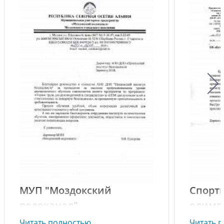
МУП "Моздокский
Спорт
водоканал"
олимп
"Огон
Читать полностью
Читать 