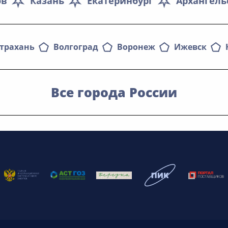
ов
Казань
Екатеринбург
Архангель
трахань
Волгоград
Воронеж
Ижевск
Все города России