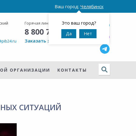
Ваш город:
Челябинск
Это ваш город?
ский
Горячая линия:
Круглосуточно
8 800 777 42 95
Да
Нет
Заказать звонок
@pib24.ru
НОЙ ОРГАНИЗАЦИИ
КОНТАКТЫ
ЙНЫХ СИТУАЦИЙ