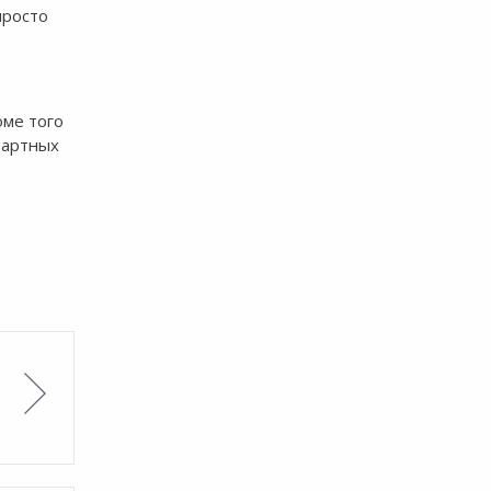
просто
оме того
дартных