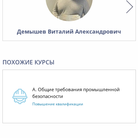
Надеемся на дальнейшее
проведе
сотрудничество.
условий
материа
хорошо 
Демышев Виталий Александрович
лишнего,
то, что 
контроля
работает
ПОХОЖИЕ КУРСЫ
Отдельн
коммуни
операти
А. Общие требования промышленной
менедже
безопасности
Повышение квалификации