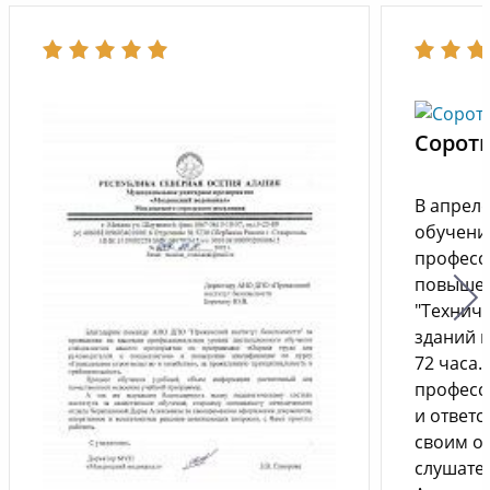
Соротн
В апреле
обучени
професс
повышен
"Техниче
зданий 
72 часа.
професс
и ответ
своим о
слушате