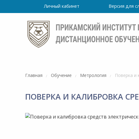
Личный кабинет
Версия для 
Главная
Обучение
Метрология
Поверка и 
ПОВЕРКА И КАЛИБРОВКА СР
Режим
работы
уточно
Института
ПН-ПТ: