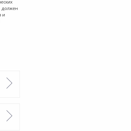
ческих
ь должен
в и
и