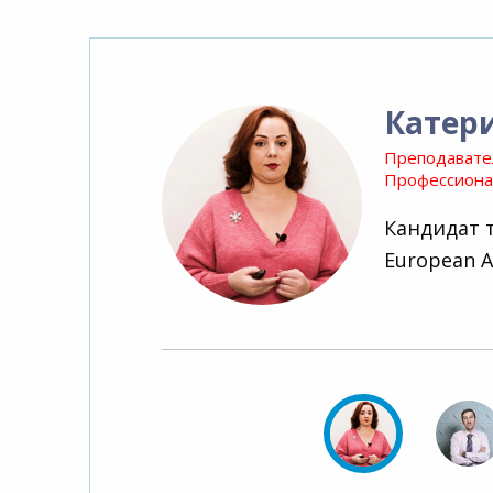
Катер
Преподавате
Профессионал
Кандидат 
European A