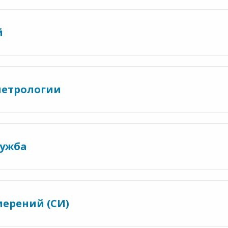
й
метрологии
лужба
мерений (СИ)