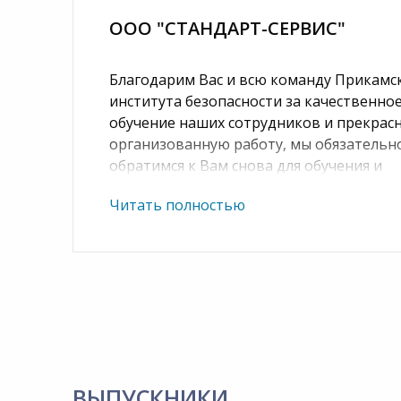
ООО "СТАНДАРТ-СЕРВИС"
Благодарим Вас и всю команду Прикамс
института безопасности за качественно
обучение наших сотрудников и прекрас
организованную работу, мы обязательн
обратимся к Вам снова для обучения и
повышения квалификации наших
Читать полностью
сотрудников.
Надеемся на дальнейшее и плодотворно
Желаем вам успехов!
ВЫПУСКНИКИ