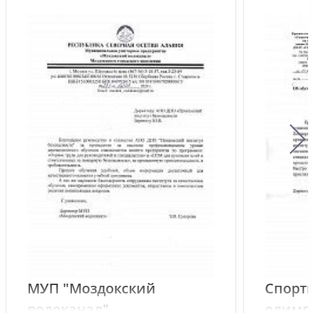
МУП "Моздокский
Спорт
водоканал"
олимп