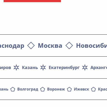
аснодар
Москва
Новосиб
иров
Казань
Екатеринбург
Арханг
хань
Волгоград
Воронеж
Ижевск
Кра