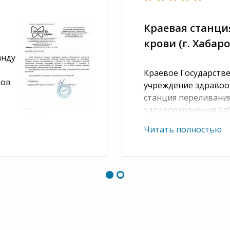
Краевая станци
крови (г. Хабаро
анду
Краевое Государств
ков
учреждение здравоо
станция переливани
здравоохранения Ха
ора,
выражает признател
Читать полностью
обучения нашего сот
ий об обучении, что и
программам "а" и "б
необходимой
первой помощи пос
Хочется отметить о
 также в оригиналах
вопросов, доступны
кабинет.
трудничество.