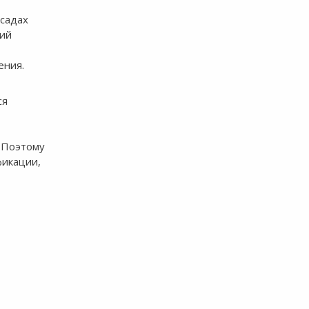
 садах
кий
ения.
ся
 Поэтому
фикации,