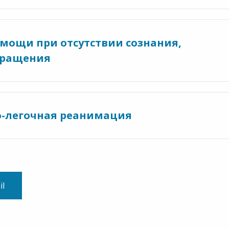
омощи при отсутствии сознания,
бращения
о-легочная реанимация
il