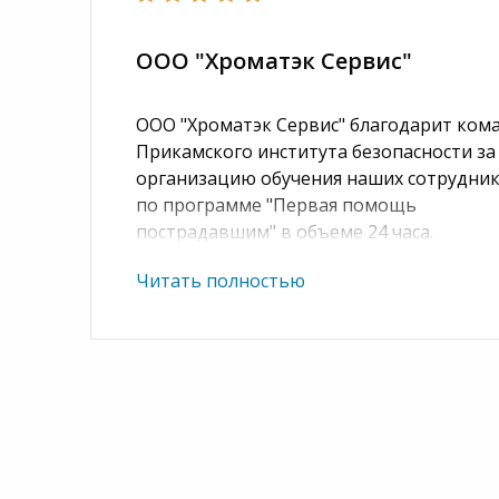
ООО "Хроматэк Сервис"
ООО "Хроматэк Сервис" благодарит ком
Прикамского института безопасности за
организацию обучения наших сотрудни
по программе "Первая помощь
пострадавшим" в объеме 24 часа.
Требовалось срочное заключение догов
Читать полностью
получение доступа к онлайн-курсу и
экзамену, и предоставление удостоверен
было сделано вашими сотрудниками с 
оперативностью.
Все документы были предоставлены нам
без каких-либо недочетов.
Благодарим и планируем дальнейшее со