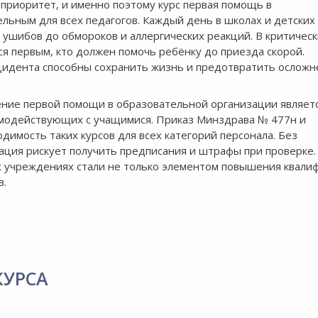
приоритет, и именно поэтому курс первая помощь в
льным для всех педагогов. Каждый день в школах и детских
 ушибов до обмороков и аллергических реакций. В критичес
ся первым, кто должен помочь ребёнку до приезда скорой.
цидента способны сохранить жизнь и предотвратить осложн
ение первой помощи в образовательной организации являет
имодействующих с учащимися. Приказ Минздрава № 477н и
мость таких курсов для всех категорий персонала. Без
ция рискует получить предписания и штрафы при проверке.
х учреждениях стали не только элементом повышения квали
в.
КУРСА