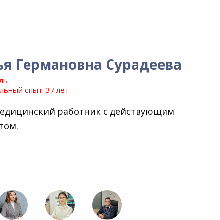
ья Германовна Сурадеева
ль
ьный опыт: 37 лет
медицинский работник с действующим
том.