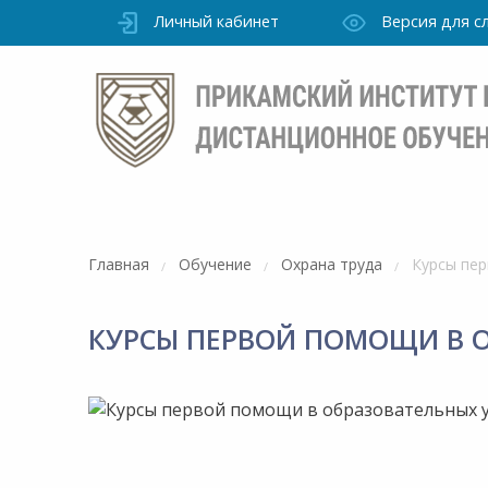
Личный кабинет
Версия для 
Главная
Обучение
Охрана труда
Курсы пе
КУРСЫ ПЕРВОЙ ПОМОЩИ В 
Режим
работы
уточно
Института
ПН-ПТ: